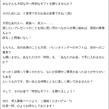
みなさんも大切な方へ特別なギフトを贈りませんか？
そのためには、ド直球ですがお金が必要ですね！(笑)
大切なあの人へ、家族へ、友人へ……。
渡したいプレゼントのことを頭に思い浮かべながら仕事に励めば、普段の業務
もより
捗ること間違いなし！
もちろん、自分自身のことも大切、バレンタインデーのギフトは、自分へのご
褒美で
も構いません。あなただけの「特別」を、「あなたのお金」で手に入れません
か？
せっかく頑張って働くのだから、なにか目標やご褒美があったほうがやりがい
もある
というものです。笑い合える仲間とともに楽しく稼いでみませんか？
そして、そのお金で「特別なギフト」を贈りましょう！
ぜひ、求人募集ページより、ご連絡ください(*´ω｀*)
社員一同、心よりお待ちしております！