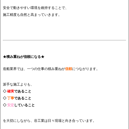
安全で動きやすい環境を維持することで、
施工精度も自然と高まっていきます。
★積み重ねが信頼になる★
造船業界では、一つの仕事の積み重ねが
信頼
につながります。
派手な施工よりも、
◇
確実
であること
◇
丁寧
であること
◇
安定
していること
を大切にしながら、谷工業は日々現場と向き合っています。