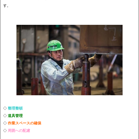
す。
◇
整理整頓
◇
道具管理
◇
作業スペースの確保
◇
周囲への配慮